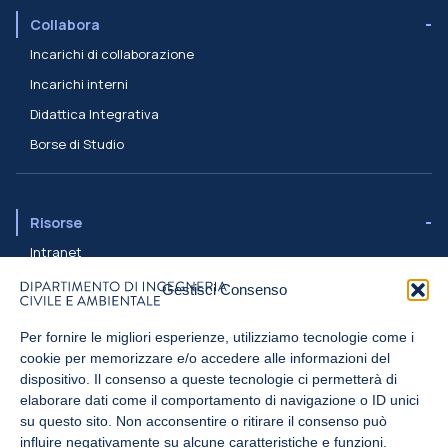
Collabora
Incarichi di collaborazione
Incarichi interni
Didattica Integrativa
Borse di Studio
Risorse
Intranet
Assistenza ICT
Gestisci Consenso
Rubrica
Per fornire le migliori esperienze, utilizziamo tecnologie come i
cookie per memorizzare e/o accedere alle informazioni del
Sostieni il Politecnico
dispositivo. Il consenso a queste tecnologie ci permetterà di
elaborare dati come il comportamento di navigazione o ID unici
Contribuisci anche tu: sostieni studenti e ricercatori del Politecnico
su questo sito. Non acconsentire o ritirare il consenso può
di Milano
influire negativamente su alcune caratteristiche e funzioni.