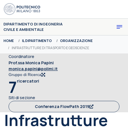
Skip to main content
DIPARTIMENTO DI INGEGNERIA
CIVILE E AMBIENTALE
You are here:
HOME
IL DIPARTIMENTO
ORGANIZZAZIONE
INFRASTRUTTURE DI TRASPORTO E GEOSCIENZE
Coordinatore
Prof.ssa Monica Papini
monica.papini@polimi.it
Gruppo di Ricerca
7
ricercatori
Siti di sezione
Conferenza FlowPath 2019
Infrastrutture