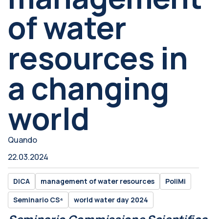
of water
resources in
a changing
world
Quando
22.03.2024
DICA
management of water resources
PoliMi
Seminario CS⁴
world water day 2024