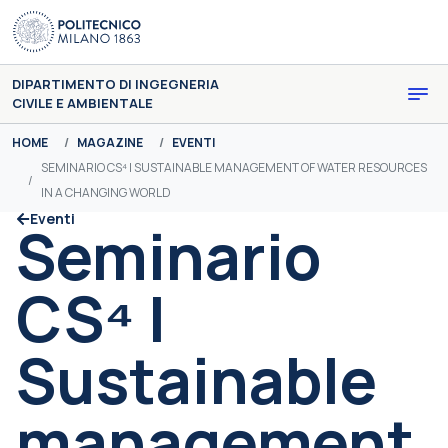
Skip to main content
DIPARTIMENTO DI INGEGNERIA
CIVILE E AMBIENTALE
You are here:
HOME
MAGAZINE
EVENTI
SEMINARIO CS⁴ | SUSTAINABLE MANAGEMENT OF WATER RESOURCES
IN A CHANGING WORLD
Eventi
Seminario
CS⁴ |
Sustainable
management