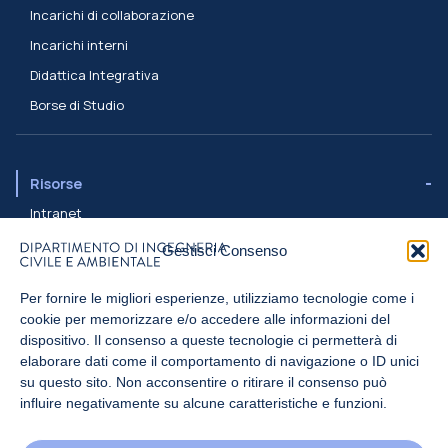
Incarichi di collaborazione
Incarichi interni
Didattica Integrativa
Borse di Studio
Risorse
Intranet
Assistenza ICT
Gestisci Consenso
Rubrica
Per fornire le migliori esperienze, utilizziamo tecnologie come i
cookie per memorizzare e/o accedere alle informazioni del
Sostieni il Politecnico
dispositivo. Il consenso a queste tecnologie ci permetterà di
elaborare dati come il comportamento di navigazione o ID unici
Contribuisci anche tu: sostieni studenti e ricercatori del Politecnico
su questo sito. Non acconsentire o ritirare il consenso può
di Milano
influire negativamente su alcune caratteristiche e funzioni.
DONA ANCHE TU >