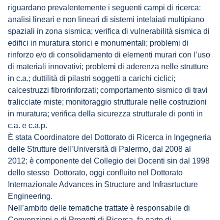
riguardano prevalentemente i seguenti campi di ricerca:
analisi lineari e non lineari di sistemi intelaiati multipiano
spaziali in zona sismica; verifica di vulnerabilità sismica di
edifici in muratura storici e monumentali; problemi di
rinforzo e/o di consolidamento di elementi murari con l’uso
di materiali innovativi; problemi di aderenza nelle strutture
in c.a.; duttilità di pilastri soggetti a carichi ciclici;
calcestruzzi fibrorinforzati; comportamento sismico di travi
tralicciate miste; monitoraggio strutturale nelle costruzioni
in muratura; verifica della sicurezza strutturale di ponti in
c.a. e c.a.p.
È stata Coordinatore del Dottorato di Ricerca in Ingegneria
delle Strutture dell’Università di Palermo, dal 2008 al
2012; è componente del Collegio dei Docenti sin dal 1998
dello stesso Dottorato, oggi confluito nel Dottorato
Internazionale Advances in Structure and Infrasrtucture
Engineering.
Nell’ambito delle tematiche trattate è responsabile di
Convenzioni e di Progetti di Ricerca, fa parte di